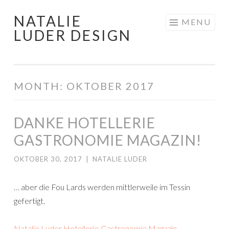
NATALIE
Skip
MENU
LUDER DESIGN
to
content
MONTH:
OKTOBER 2017
DANKE HOTELLERIE
GASTRONOMIE MAGAZIN!
OKTOBER 30, 2017
|
NATALIE LUDER
… aber die Fou Lards werden mittlerweile im Tessin
gefertigt.
Natalie Luder Hotellerie Gastronomie Magazin