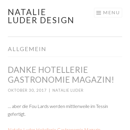
NATALIE
Skip
MENU
LUDER DESIGN
to
content
ALLGEMEIN
DANKE HOTELLERIE
GASTRONOMIE MAGAZIN!
OKTOBER 30, 2017
|
NATALIE LUDER
… aber die Fou Lards werden mittlerweile im Tessin
gefertigt.
Natalie Luder Hotellerie Gastronomie Magazin